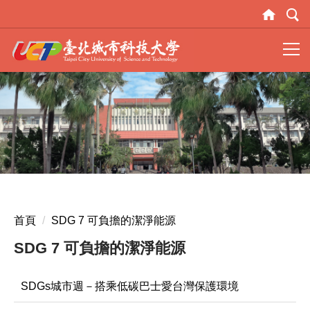
跳
到
主
要
內
容
區
首頁
SDG 7 可負擔的潔淨能源
SDG 7 可負擔的潔淨能源
SDGs城市週－搭乘低碳巴士愛台灣保護環境